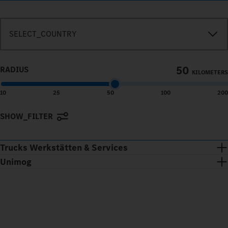
SEARCH_IN_IMMEDIATE_VICINITY
SELECT_COUNTRY
50
RADIUS
KILOMETERS
10
25
50
100
200
SHOW_FILTER
Terms of use
© 1987–2026 HERE, Navteq, PSMA, Canada
Trucks Werkstätten & Services
Unimog